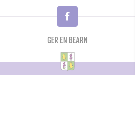
GER EN BEARN
MAIRIE DE GER
Rue du Gleysia
64530 GER
05 62 31 50 60