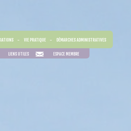
IATIONS
VIE PRATIQUE
DÉMARCHES ADMINISTRATIVES
ssociations
Horaire accueil Mairie
Etat Civil
LIENS UTILES
ESPACE MEMBRE
ROG
Permanence Maire
Liste électorale
Réserver une salle
Recensement
Education
Urbanisme PLUI
Carte Grise et Permis de
Conduire
Transports
Mise place de la Fibre