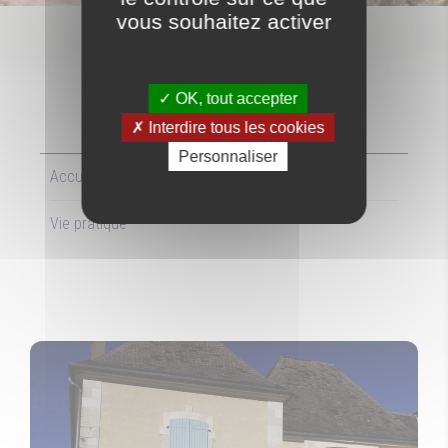
vous souhaitez activer
OK, tout accepter
VIE PRATIQUE
Interdire tous les cookies
Personnaliser
Accueil
Vie pratique