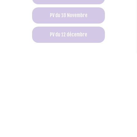
PV du 18 Novembre
PV du 12 décembre
PROCÈS-VERBAUX DU
CONSEIL MUNICIPAL
2023