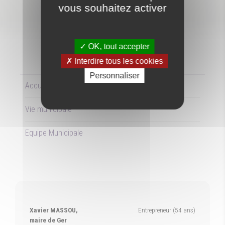
vous souhaitez activer
OK, tout accepter
EQUIPE MUNICIPALE
Interdire tous les cookies
Personnaliser
Accueil
Vie municipale
Equipe Municipale
Xavier MASSOU,
Entrepreneur (54 ans)
maire de Ger