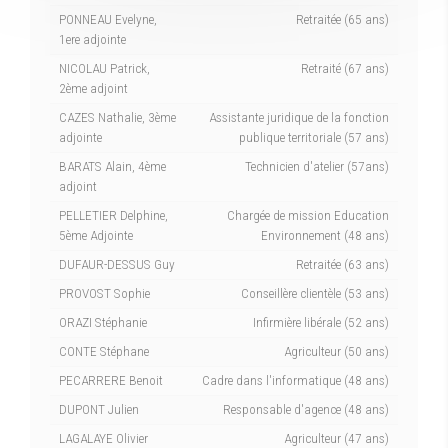
PONNEAU Evelyne,
Retraitée (65 ans)
1ere adjointe
NICOLAU Patrick,
Retraité (67 ans)
2ème adjoint
CAZES Nathalie, 3ème
Assistante juridique de la fonction
adjointe
publique territoriale (57 ans)
BARATS Alain, 4ème
Technicien d'atelier (57ans)
adjoint
PELLETIER Delphine,
Chargée de mission Education
5ème Adjointe
Environnement (48 ans)
DUFAUR-DESSUS Guy
Retraitée (63 ans)
PROVOST Sophie
Conseillère clientèle (53 ans)
ORAZI Stéphanie
Infirmière libérale (52 ans)
CONTE Stéphane
Agriculteur (50 ans)
PECARRERE Benoit
Cadre dans l'informatique (48 ans)
DUPONT Julien
Responsable d'agence (48 ans)
LAGALAYE Olivier
Agriculteur (47 ans)