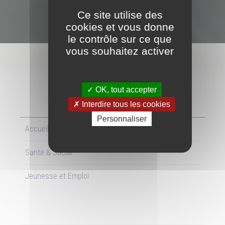
Ce site utilise des
cookies et vous donne
le contrôle sur ce que
vous souhaitez activer
OK, tout accepter
JEUNESSE ET EMPLOI
Interdire tous les cookies
Personnaliser
Accueil
Santé & Social
Jeunesse et Emploi