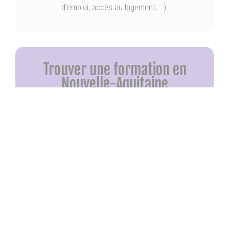
d’emploi, accès au logement, …).
Trouver une formation en
Nouvelle-Aquitaine
Candidatez en ligne à une formation en
#NouvelleAquitaine
.
Vous êtes en recherche d’emploi ? Vous avez plus de
16 ans ?
C’est très simple : Trouvez votre formation et
candidatez sur
CMaFormation-na.fr