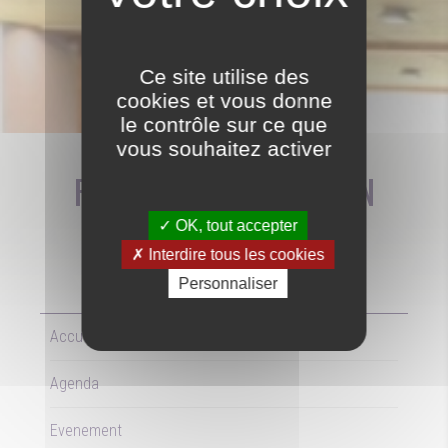
AGENDA
Ce site utilise des
cookies et vous donne
le contrôle sur ce que
vous souhaitez activer
FÉMININES USEP À SÉRON
OK, tout accepter
Interdire tous les cookies
Personnaliser
LE
15/03/2026
Accueil
Agenda
Evenement