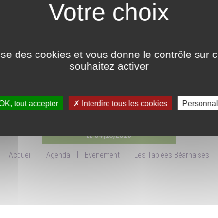
AGENDA
ilise des cookies et vous donne le contrôle sur 
souhaitez activer
LES TABLÉES BÉARNAISES
OK, tout accepter
Interdire tous les cookies
Personnal
LE
04/10/2025
Accueil
Agenda
Evenement
Les Tablées Béarnaises